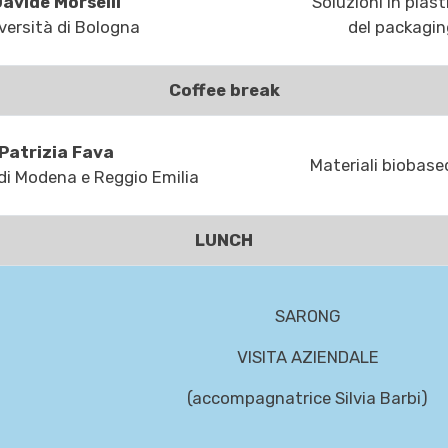
avide Morselli
Soluzioni in plast
versità di Bologna
del packaging
Coffee break
Patrizia Fava
Materiali biobased
 di Modena e Reggio Emilia
LUNCH
SARONG
VISITA AZIENDALE
(accompagnatrice Silvia Barbi)