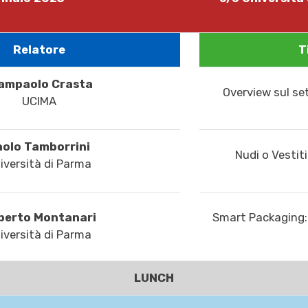
Relatore
T
ampaolo Crasta
Overview sul se
UCIMA
aolo Tamborrini
Nudi o Vestit
iversità di Parma
berto Montanari
Smart Packaging: d
iversità di Parma
LUNCH