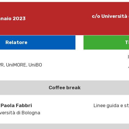
c/o Università 
nnaio 2023
Relatore
T
PR, UniMORE, UniBO
Coffee break
Paola Fabbri
Linee guida e st
versità di Bologna