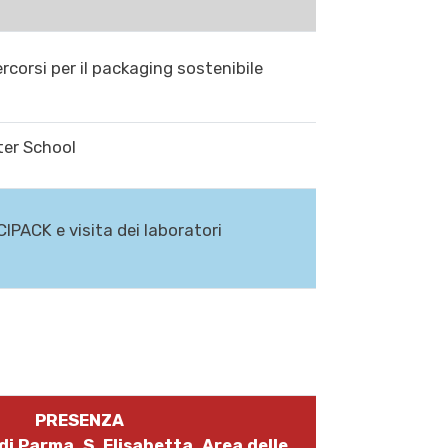
ercorsi per il packaging sostenibile
ter School
IPACK e visita dei laboratori
PRESENZA
di Parma, S. Elisabetta, Area delle